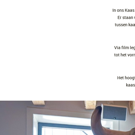
In ons Kaas
Er staan 
tussen kaa
Via film le
tot het vor
Het hoogt
kaasw