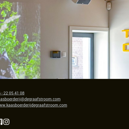
 - 22 05 41 08
aasboerderij@degraafstroom.com
ww.kaasboerderijdegraafstroom.com