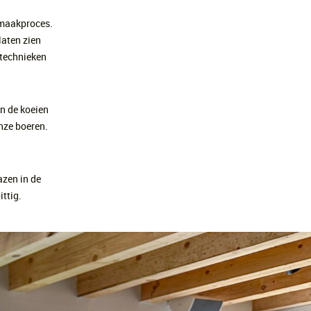
smaakproces.
laten zien
 technieken
an de koeien
onze boeren.
azen in de
ittig.