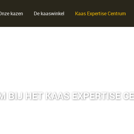
Onze kazen
De kaaswinkel
Kaas Expertise Centrum
 BIJ HET KAAS EXPERTISE 